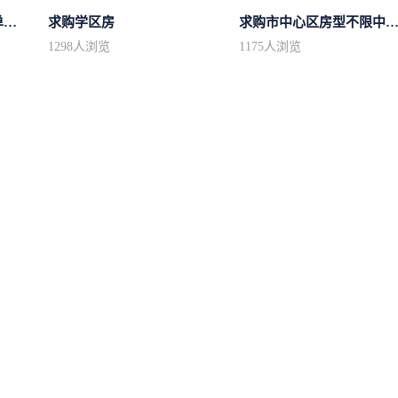
求购区域不限小高层简单装修
求购学区房
求购市中心区房型不限中档装
1298
人浏览
1175
人浏览