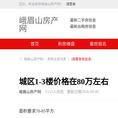
您好，欢迎来到峨眉山房产网！
请登录
峨眉山房产
最新二手房信息
网
最新出租房信息
首页
新房楼盘
看房报名
峨眉山房产网
>
求购信息列表
>
[
我要发布信息
]
城区1-3楼价格在80万左右
峨眉山房产网
1153
人浏览
更新日期2026.08.08
面积要求70-85平方