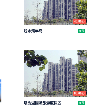
46.80万
浅水湾半岛
在售
80.00万
峨秀湖国际旅游度假区
在售