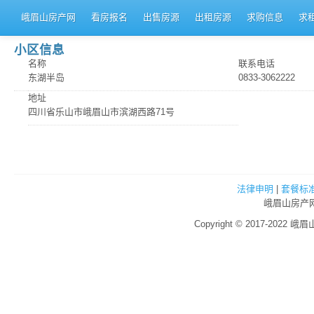
峨眉山房产网
看房报名
出售房源
出租房源
求购信息
求
小区信息
名称
联系电话
东湖半岛
0833-3062222
地址
四川省乐山市峨眉山市滨湖西路71号
法律申明
|
套餐标
峨眉山房产网
Copyright © 2017-2022 峨眉山